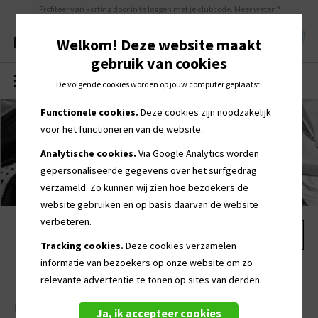
Profiteer van korting door
in te loggen
met je clubcode.
Meer weten?
Welkom! Deze website maakt
gebruik van cookies
MENU
0
De volgende cookies worden op jouw computer geplaatst:
Functionele cookies.
Deze cookies zijn noodzakelijk
voor het functioneren van de website.
Analytische cookies.
Via Google Analytics worden
gepersonaliseerde
gegevens over het surfgedrag
verzameld. Zo kunnen wij zien hoe bezoekers de
website gebruiken en op basis daarvan de website
verbeteren.
Tracking cookies.
Deze cookies verzamelen
informatie van bezoekers op onze website om zo
Bedrukkingen
relevante advertentie te tonen op sites van derden.
De meeste artikelen kunnen worden bedrukt met een
Ja, ik accepteer cookies